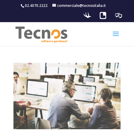
02.4070.2222
commerciale@tecnositalia.it