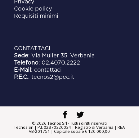
Privacy
Cookie policy
Requisiti minimi
CONTATTACI
Sede
: Via Muller 35, Verbania
Telefono
:
02.4070.2222
E-Mail
:
contattaci
P.E.C.
:
tecnos2@pec.it
© 2026 Tecnos Srl - Tutti i diritti riservati
Tecnos Srl | P.I. 02370320034 | Registro di Verbania | REA
VB-201751 | Capitale sociale € 120.000,00