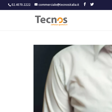
02.4070.2222
commerciale@tecnositalia.it